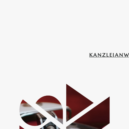
KANZLEI
ANW